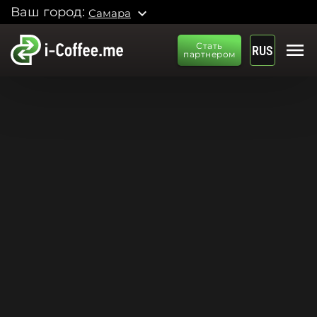
Ваш город:
expand_more
Самара
menu
Стать
RUS
партнером