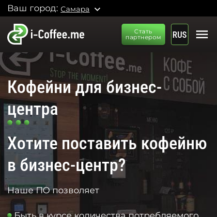
Ваш город:
expand_more
Самара
menu
Стать
RUS
партнером
Кофейни для бизнес-
центра
Хотите поставить кофейню
в бизнес-центр?
Наше ПО позволяет
Быть в курсе количества потребляемого