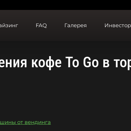
айзинг
FAQ
Галерея
Инвесто
ения кофе To Go в то
ашины от вендинга