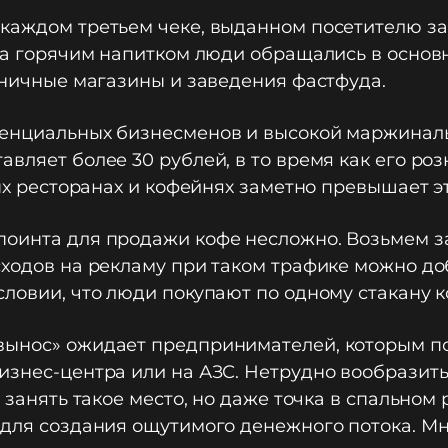
 каждом третьем чеке, выданном посетителю за
е за горячим напитком люди обращались в осно
озничные магазины и заведения фастфуда.
тенциальных бизнесменов и высокой маржиналь
авляет более 30 рублей, в то время как его ро
рых ресторанах и кофейнях заметно превышает э
поинта для продажи кофе несложно. Возьмем з
ходов на рекламу при таком трафике можно доб
ловии, что люди покупают по одному стакану к
вынос» ожидает предпринимателей, которым по
бизнес-центра или на АЗС. Нетрудно вообрази
 занять такое место, но даже точка в спальном
 для создания ощутимого денежного потока. Мн