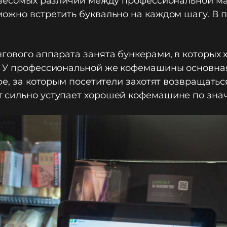
о весомых различий между профессиональной м
ожно встретить буквально на каждом шагу. В п
гового аппарата занята бункерами, в которых 
. У профессиональной же кофемашины основная
фе, за которым посетители захотят возвращатьс
 сильно уступает хорошей кофемашине по зна