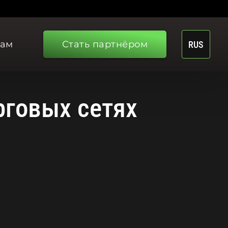
рам
Стать партнёром
RUS
рговых сетях